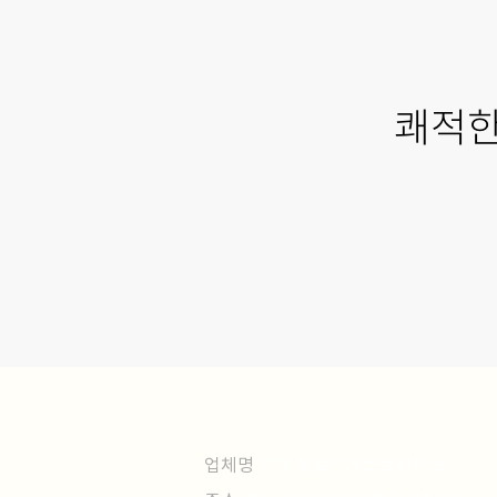
쾌적한
업체명
거제 욜로인게스트하우스